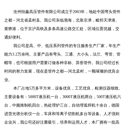
沧州恒鑫高压管件有限公司成立于2003年，地处中国弯头管件
之都－河北省孟村县。我公司东临渤海，北靠京津，毗邻天津港、
黄骅港，位于京沪高铁及多条高速公路交汇处，区域位置优越，交
通好便利。
我公司是高、中、低压系列管件的专注服务生产厂家，年生产
能力3.2万余吨。主要产品有弯头、三通、大小头，法兰、弯管、管
帽等，也可根据用户需要订做各种非标、异形管件。我公司经过长
时间的努力发展，现在是管件之都---河北孟村，一颗璀璨的优良企
业。
本厂占地5万多平方米，设备优良，工艺优良，检测仪器细致。
主要设备有：5000T液压机一台，3000T液压机两台，500T液压机六
台，中频推制机四台，热处理炉三台，自动埋弧焊机十余台，德国
进货光谱分析仪一台，车床和等离子切割机多台等设备。人才强则
企业兴，我公司还好注重吸引，培养和运用人才，本厂拥有一批高